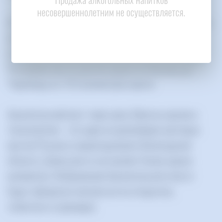
несовершеннолетним не осуществляется.
Архангельский мост - новая достопримечательность
города, имеющая все шансы стать новым
туристическим брендом и магнитом для туристов.
Постройка моста сделало дорогу из Москвы до
Череповца на 130 километров короче.
Архангельский мост через реку Шексну красив и
технологичен - это один из крупнейших вантовых
мостов России и самый крупный в Вологодской
области. Длина моста составляет более одного
километра. Изображения Архангельского моста
будут прекрасно смотреться на открытках,
этикетках и сувенирах.